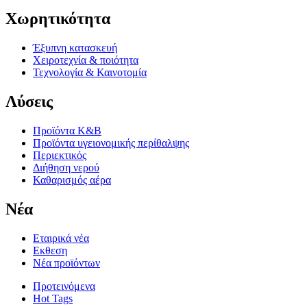
Χωρητικότητα
Έξυπνη κατασκευή
Χειροτεχνία & ποιότητα
Τεχνολογία & Καινοτομία
Λύσεις
Προϊόντα K&B
Προϊόντα υγειονομικής περίθαλψης
Περιεκτικός
Διήθηση νερού
Καθαρισμός αέρα
Νέα
Εταιρικά νέα
Εκθεση
Νέα προϊόντων
Προτεινόμενα
Hot Tags