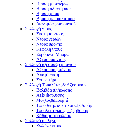
Βρύση μπανιέρας
Βρύση πλυντηρίου
Βρύση μπαρ
Βρύση με αισθητήρα
Διανομέας σαπουνιού
Συλλογή ντους
Σύστημα ντους
Ντους χεριών
Ντους βροχής
Κεφαλή ντους
Συρόμενη Μπάρα
Αξεσουάρ ντους
Συλλογή αξεσουάρ μπάνιου
Αξεσουάρ μπάνιου
Αποχέτευση
Σουρωτήρι
Συλλογή Τουαλέτας & Αξεσουάρ
Βαλβίδα πλήρωσης
Αξία έκπλυσης
Μοχλός&Κουμπί
Τοποθετήστε κιτ και αξεσουάρ
Τουαλέτα χωρίς ρεζερβουάρ
Κάθισμα τουαλέτας
Συλλογή σωλήνα
Σωλήνα ντους