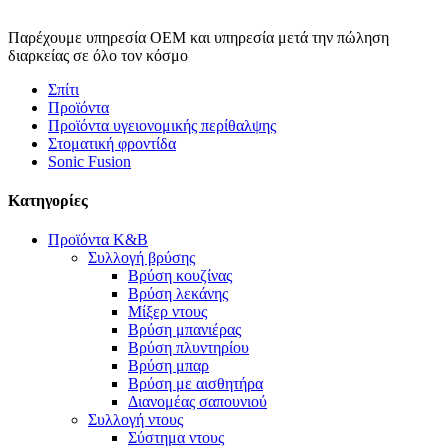
Παρέχουμε υπηρεσία OEM και υπηρεσία μετά την πώληση
διαρκείας σε όλο τον κόσμο
Σπίτι
Προϊόντα
Προϊόντα υγειονομικής περίθαλψης
Στοματική φροντίδα
Sonic Fusion
Κατηγορίες
Προϊόντα K&B
Συλλογή βρύσης
Βρύση κουζίνας
Βρύση λεκάνης
Μίξερ ντους
Βρύση μπανιέρας
Βρύση πλυντηρίου
Βρύση μπαρ
Βρύση με αισθητήρα
Διανομέας σαπουνιού
Συλλογή ντους
Σύστημα ντους