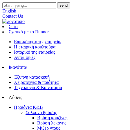
English
Contact Us
Σπίτι
Σχετικά με το Runner
Επισκόπηση της εταιρείας
Η εταιρική κουλτούρα
Ιστορικό της εταιρείας
Ανταμοιβές
Ικανότητα
Έξυπνη κατασκευή
Χειροτεχνία & ποιότητα
Τεχνολογία & Καινοτομία
Λύσεις
Προϊόντα K&B
Συλλογή βρύσης
Βρύση κουζίνας
Βρύση λεκάνης
Μίξερ ντους