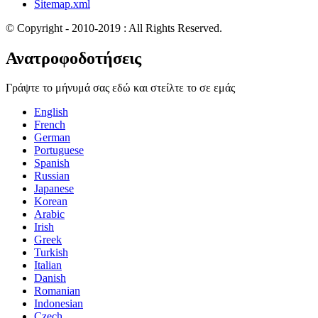
Sitemap.xml
© Copyright - 2010-2019 : All Rights Reserved.
Ανατροφοδοτήσεις
Γράψτε το μήνυμά σας εδώ και στείλτε το σε εμάς
English
French
German
Portuguese
Spanish
Russian
Japanese
Korean
Arabic
Irish
Greek
Turkish
Italian
Danish
Romanian
Indonesian
Czech