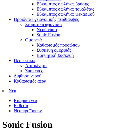
Εύκαμπτος σωλήνας βρύσης
Εύκαμπτος σωλήνας τουαλέτας
Εύκαμπτος σωλήνας ψεκασμού
Προϊόντα υγειονομικής περίθαλψης
Στοματική φροντίδα
Νερό νήμα
Sonic Fusion
Ομορφιά
Καθαρισμός προσώπου
Συσκευή ομορφιάς
Βοηθητική Συσκευή
Περιεκτικός
Αυτοκίνητο
Συσκευές
Διήθηση νερού
Καθαρισμός αέρα
Νέα
Εταιρικά νέα
Εκθεση
Νέα προϊόντων
Sonic Fusion