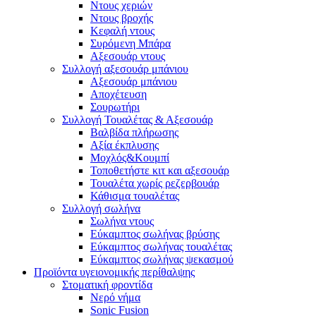
Ντους χεριών
Ντους βροχής
Κεφαλή ντους
Συρόμενη Μπάρα
Αξεσουάρ ντους
Συλλογή αξεσουάρ μπάνιου
Αξεσουάρ μπάνιου
Αποχέτευση
Σουρωτήρι
Συλλογή Τουαλέτας & Αξεσουάρ
Βαλβίδα πλήρωσης
Αξία έκπλυσης
Μοχλός&Κουμπί
Τοποθετήστε κιτ και αξεσουάρ
Τουαλέτα χωρίς ρεζερβουάρ
Κάθισμα τουαλέτας
Συλλογή σωλήνα
Σωλήνα ντους
Εύκαμπτος σωλήνας βρύσης
Εύκαμπτος σωλήνας τουαλέτας
Εύκαμπτος σωλήνας ψεκασμού
Προϊόντα υγειονομικής περίθαλψης
Στοματική φροντίδα
Νερό νήμα
Sonic Fusion