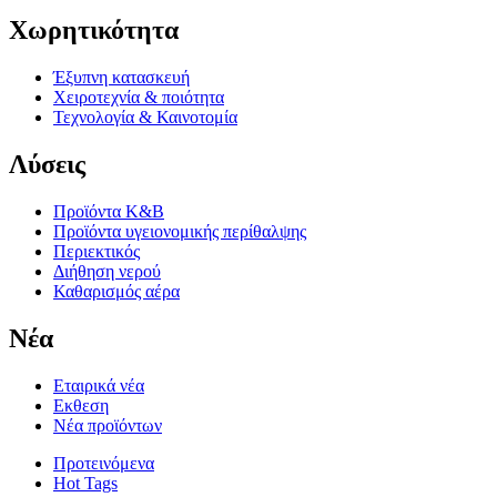
Χωρητικότητα
Έξυπνη κατασκευή
Χειροτεχνία & ποιότητα
Τεχνολογία & Καινοτομία
Λύσεις
Προϊόντα K&B
Προϊόντα υγειονομικής περίθαλψης
Περιεκτικός
Διήθηση νερού
Καθαρισμός αέρα
Νέα
Εταιρικά νέα
Εκθεση
Νέα προϊόντων
Προτεινόμενα
Hot Tags