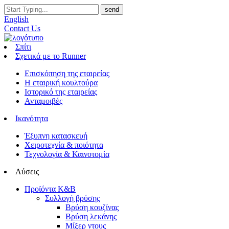
English
Contact Us
Σπίτι
Σχετικά με το Runner
Επισκόπηση της εταιρείας
Η εταιρική κουλτούρα
Ιστορικό της εταιρείας
Ανταμοιβές
Ικανότητα
Έξυπνη κατασκευή
Χειροτεχνία & ποιότητα
Τεχνολογία & Καινοτομία
Λύσεις
Προϊόντα K&B
Συλλογή βρύσης
Βρύση κουζίνας
Βρύση λεκάνης
Μίξερ ντους