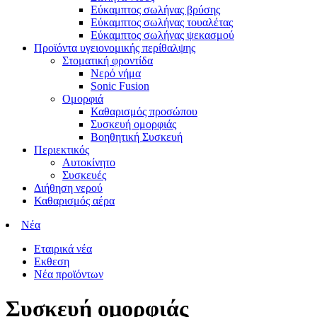
Εύκαμπτος σωλήνας βρύσης
Εύκαμπτος σωλήνας τουαλέτας
Εύκαμπτος σωλήνας ψεκασμού
Προϊόντα υγειονομικής περίθαλψης
Στοματική φροντίδα
Νερό νήμα
Sonic Fusion
Ομορφιά
Καθαρισμός προσώπου
Συσκευή ομορφιάς
Βοηθητική Συσκευή
Περιεκτικός
Αυτοκίνητο
Συσκευές
Διήθηση νερού
Καθαρισμός αέρα
Νέα
Εταιρικά νέα
Εκθεση
Νέα προϊόντων
Συσκευή ομορφιάς