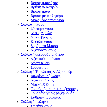
Βρύση μπανιέρας
Βρύση πλυντηρίου
Βρύση μπαρ
Βρύση με αισθητήρα
Διανομέας σαπουνιού
Συλλογή ντους
Σύστημα ντους
Ντους χεριών
Ντους βροχής
Κεφαλή ντους
Συρόμενη Μπάρα
Αξεσουάρ ντους
Συλλογή αξεσουάρ μπάνιου
Αξεσουάρ μπάνιου
Αποχέτευση
Σουρωτήρι
Συλλογή Τουαλέτας & Αξεσουάρ
Βαλβίδα πλήρωσης
Αξία έκπλυσης
Μοχλός&Κουμπί
Τοποθετήστε κιτ και αξεσουάρ
Τουαλέτα χωρίς ρεζερβουάρ
Κάθισμα τουαλέτας
Συλλογή σωλήνα
Σωλήνα ντους