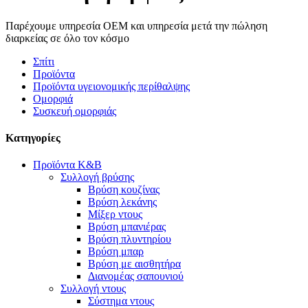
Παρέχουμε υπηρεσία OEM και υπηρεσία μετά την πώληση
διαρκείας σε όλο τον κόσμο
Σπίτι
Προϊόντα
Προϊόντα υγειονομικής περίθαλψης
Ομορφιά
Συσκευή ομορφιάς
Κατηγορίες
Προϊόντα K&B
Συλλογή βρύσης
Βρύση κουζίνας
Βρύση λεκάνης
Μίξερ ντους
Βρύση μπανιέρας
Βρύση πλυντηρίου
Βρύση μπαρ
Βρύση με αισθητήρα
Διανομέας σαπουνιού
Συλλογή ντους
Σύστημα ντους