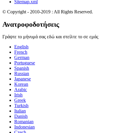
Sitemap.xml
© Copyright - 2010-2019 : All Rights Reserved.
Ανατροφοδοτήσεις
Γράψτε το μήνυμά σας εδώ και στείλτε το σε εμάς
English
French
German
Portuguese
Spanish
Russian
Japanese
Korean
Arabic
Irish
Greek
Turkish
Italian
Danish
Romanian
Indonesian
Czech