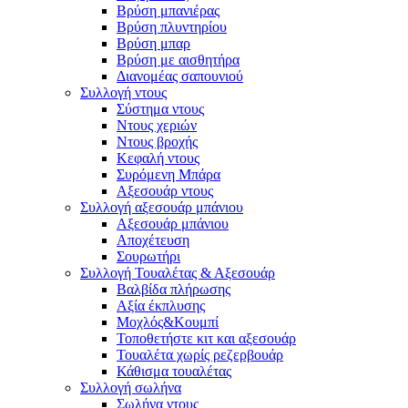
Βρύση μπανιέρας
Βρύση πλυντηρίου
Βρύση μπαρ
Βρύση με αισθητήρα
Διανομέας σαπουνιού
Συλλογή ντους
Σύστημα ντους
Ντους χεριών
Ντους βροχής
Κεφαλή ντους
Συρόμενη Μπάρα
Αξεσουάρ ντους
Συλλογή αξεσουάρ μπάνιου
Αξεσουάρ μπάνιου
Αποχέτευση
Σουρωτήρι
Συλλογή Τουαλέτας & Αξεσουάρ
Βαλβίδα πλήρωσης
Αξία έκπλυσης
Μοχλός&Κουμπί
Τοποθετήστε κιτ και αξεσουάρ
Τουαλέτα χωρίς ρεζερβουάρ
Κάθισμα τουαλέτας
Συλλογή σωλήνα
Σωλήνα ντους