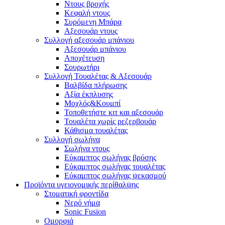
Ντους βροχής
Κεφαλή ντους
Συρόμενη Μπάρα
Αξεσουάρ ντους
Συλλογή αξεσουάρ μπάνιου
Αξεσουάρ μπάνιου
Αποχέτευση
Σουρωτήρι
Συλλογή Τουαλέτας & Αξεσουάρ
Βαλβίδα πλήρωσης
Αξία έκπλυσης
Μοχλός&Κουμπί
Τοποθετήστε κιτ και αξεσουάρ
Τουαλέτα χωρίς ρεζερβουάρ
Κάθισμα τουαλέτας
Συλλογή σωλήνα
Σωλήνα ντους
Εύκαμπτος σωλήνας βρύσης
Εύκαμπτος σωλήνας τουαλέτας
Εύκαμπτος σωλήνας ψεκασμού
Προϊόντα υγειονομικής περίθαλψης
Στοματική φροντίδα
Νερό νήμα
Sonic Fusion
Ομορφιά