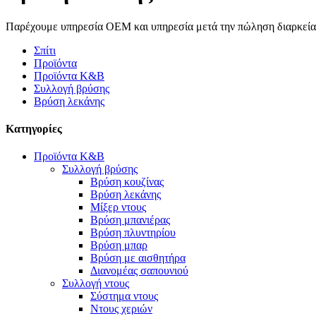
Παρέχουμε υπηρεσία OEM και υπηρεσία μετά την πώληση διαρκεία
Σπίτι
Προϊόντα
Προϊόντα K&B
Συλλογή βρύσης
Βρύση λεκάνης
Κατηγορίες
Προϊόντα K&B
Συλλογή βρύσης
Βρύση κουζίνας
Βρύση λεκάνης
Μίξερ ντους
Βρύση μπανιέρας
Βρύση πλυντηρίου
Βρύση μπαρ
Βρύση με αισθητήρα
Διανομέας σαπουνιού
Συλλογή ντους
Σύστημα ντους
Ντους χεριών