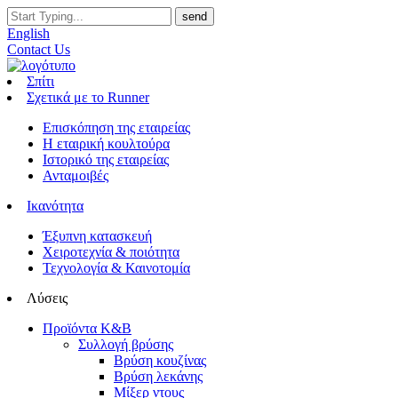
English
Contact Us
Σπίτι
Σχετικά με το Runner
Επισκόπηση της εταιρείας
Η εταιρική κουλτούρα
Ιστορικό της εταιρείας
Ανταμοιβές
Ικανότητα
Έξυπνη κατασκευή
Χειροτεχνία & ποιότητα
Τεχνολογία & Καινοτομία
Λύσεις
Προϊόντα K&B
Συλλογή βρύσης
Βρύση κουζίνας
Βρύση λεκάνης
Μίξερ ντους