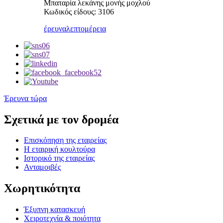
Μπαταρία λεκάνης μονής μοχλού
Κωδικός είδους: 3106
έρευνα
λεπτομέρεια
Έρευνα τώρα
Σχετικά με τον δρομέα
Επισκόπηση της εταιρείας
Η εταιρική κουλτούρα
Ιστορικό της εταιρείας
Ανταμοιβές
Χωρητικότητα
Έξυπνη κατασκευή
Χειροτεχνία & ποιότητα