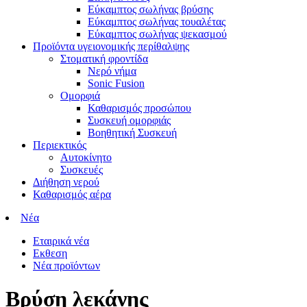
Εύκαμπτος σωλήνας βρύσης
Εύκαμπτος σωλήνας τουαλέτας
Εύκαμπτος σωλήνας ψεκασμού
Προϊόντα υγειονομικής περίθαλψης
Στοματική φροντίδα
Νερό νήμα
Sonic Fusion
Ομορφιά
Καθαρισμός προσώπου
Συσκευή ομορφιάς
Βοηθητική Συσκευή
Περιεκτικός
Αυτοκίνητο
Συσκευές
Διήθηση νερού
Καθαρισμός αέρα
Νέα
Εταιρικά νέα
Εκθεση
Νέα προϊόντων
Βρύση λεκάνης