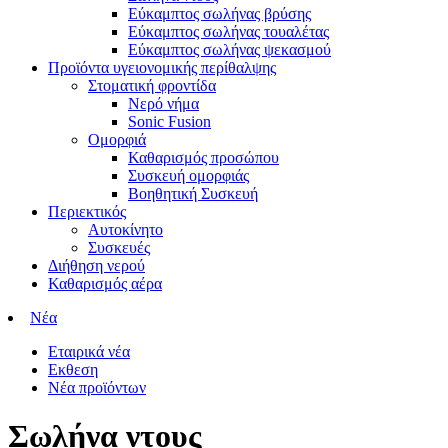
Εύκαμπτος σωλήνας βρύσης
Εύκαμπτος σωλήνας τουαλέτας
Εύκαμπτος σωλήνας ψεκασμού
Προϊόντα υγειονομικής περίθαλψης
Στοματική φροντίδα
Νερό νήμα
Sonic Fusion
Ομορφιά
Καθαρισμός προσώπου
Συσκευή ομορφιάς
Βοηθητική Συσκευή
Περιεκτικός
Αυτοκίνητο
Συσκευές
Διήθηση νερού
Καθαρισμός αέρα
Νέα
Εταιρικά νέα
Εκθεση
Νέα προϊόντων
Σωλήνα ντους