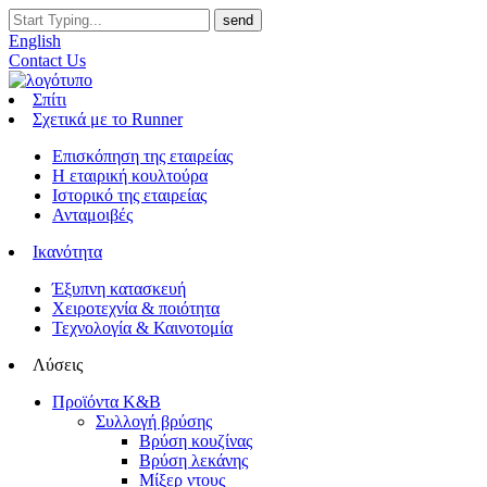
English
Contact Us
Σπίτι
Σχετικά με το Runner
Επισκόπηση της εταιρείας
Η εταιρική κουλτούρα
Ιστορικό της εταιρείας
Ανταμοιβές
Ικανότητα
Έξυπνη κατασκευή
Χειροτεχνία & ποιότητα
Τεχνολογία & Καινοτομία
Λύσεις
Προϊόντα K&B
Συλλογή βρύσης
Βρύση κουζίνας
Βρύση λεκάνης
Μίξερ ντους