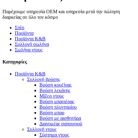
Παρέχουμε υπηρεσία OEM και υπηρεσία μετά την πώληση
διαρκείας σε όλο τον κόσμο
Σπίτι
Προϊόντα
Προϊόντα K&B
Συλλογή σωλήνα
Σωλήνα ντους
Κατηγορίες
Προϊόντα K&B
Συλλογή βρύσης
Βρύση κουζίνας
Βρύση λεκάνης
Μίξερ ντους
Βρύση μπανιέρας
Βρύση πλυντηρίου
Βρύση μπαρ
Βρύση με αισθητήρα
Διανομέας σαπουνιού
Συλλογή ντους
Σύστημα ντους