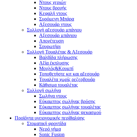
Ντους χεριών
Ντους βροχής
Κεφαλή ντους
Συρόμενη Μπάρα
Αξεσουάρ ντους
Συλλογή αξεσουάρ μπάνιου
Αξεσουάρ μπάνιου
Αποχέτευση
Σουρωτήρι
Συλλογή Τουαλέτας & Αξεσουάρ
Βαλβίδα πλήρωσης
Αξία έκπλυσης
Μοχλός&Κουμπί
Τοποθετήστε κιτ και αξεσουάρ
Τουαλέτα χωρίς ρεζερβουάρ
Κάθισμα τουαλέτας
Συλλογή σωλήνα
Σωλήνα ντους
Εύκαμπτος σωλήνας βρύσης
Εύκαμπτος σωλήνας τουαλέτας
Εύκαμπτος σωλήνας ψεκασμού
Προϊόντα υγειονομικής περίθαλψης
Στοματική φροντίδα
Νερό νήμα
Sonic Fusion