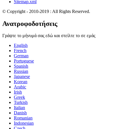
Sitemap.xml
© Copyright - 2010-2019 : All Rights Reserved.
Ανατροφοδοτήσεις
Γράψτε το μήνυμά σας εδώ και στείλτε το σε εμάς
English
French
German
Portuguese
Spanish
Russian
Japanese
Korean
Arabic
Irish
Greek
Turkish
Italian
Danish
Romanian
Indonesian
Czech