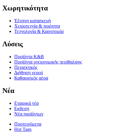
Χωρητικότητα
Έξυπνη κατασκευή
Χειροτεχνία & ποιότητα
Τεχνολογία & Καινοτομία
Λύσεις
Προϊόντα K&B
Προϊόντα υγειονομικής περίθαλψης
Περιεκτικός
Διήθηση νερού
Καθαρισμός αέρα
Νέα
Εταιρικά νέα
Εκθεση
Νέα προϊόντων
Προτεινόμενα
Hot Tags