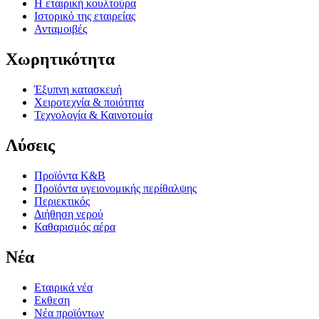
Η εταιρική κουλτούρα
Ιστορικό της εταιρείας
Ανταμοιβές
Χωρητικότητα
Έξυπνη κατασκευή
Χειροτεχνία & ποιότητα
Τεχνολογία & Καινοτομία
Λύσεις
Προϊόντα K&B
Προϊόντα υγειονομικής περίθαλψης
Περιεκτικός
Διήθηση νερού
Καθαρισμός αέρα
Νέα
Εταιρικά νέα
Εκθεση
Νέα προϊόντων