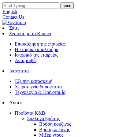
English
Contact Us
Σπίτι
Σχετικά με το Runner
Επισκόπηση της εταιρείας
Η εταιρική κουλτούρα
Ιστορικό της εταιρείας
Ανταμοιβές
Ικανότητα
Έξυπνη κατασκευή
Χειροτεχνία & ποιότητα
Τεχνολογία & Καινοτομία
Λύσεις
Προϊόντα K&B
Συλλογή βρύσης
Βρύση κουζίνας
Βρύση λεκάνης
Μίξερ ντους