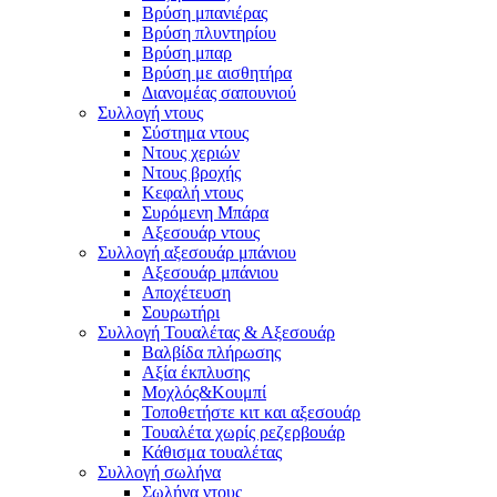
Βρύση μπανιέρας
Βρύση πλυντηρίου
Βρύση μπαρ
Βρύση με αισθητήρα
Διανομέας σαπουνιού
Συλλογή ντους
Σύστημα ντους
Ντους χεριών
Ντους βροχής
Κεφαλή ντους
Συρόμενη Μπάρα
Αξεσουάρ ντους
Συλλογή αξεσουάρ μπάνιου
Αξεσουάρ μπάνιου
Αποχέτευση
Σουρωτήρι
Συλλογή Τουαλέτας & Αξεσουάρ
Βαλβίδα πλήρωσης
Αξία έκπλυσης
Μοχλός&Κουμπί
Τοποθετήστε κιτ και αξεσουάρ
Τουαλέτα χωρίς ρεζερβουάρ
Κάθισμα τουαλέτας
Συλλογή σωλήνα
Σωλήνα ντους