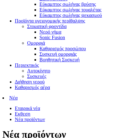
Εύκαμπτος σωλήνας βρύσης
Εύκαμπτος σωλήνας τουαλέτας
Εύκαμπτος σωλήνας ψεκασμού
Προϊόντα υγειονομικής περίθαλψης
Στοματική φροντίδα
Νερό νήμα
Sonic Fusion
Ομορφιά
Καθαρισμός προσώπου
Συσκευή ομορφιάς
Βοηθητική Συσκευή
Περιεκτικός
Αυτοκίνητο
Συσκευές
Διήθηση νερού
Καθαρισμός αέρα
Νέα
Εταιρικά νέα
Εκθεση
Νέα προϊόντων
Νέα προϊόντων